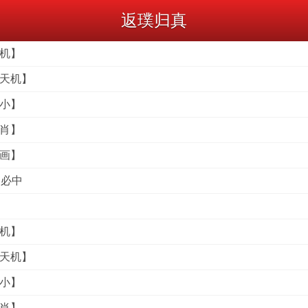
返璞归真
玄机】
破天机】
大小】
生肖】
书画】
期必中
玄机】
破天机】
大小】
生肖】