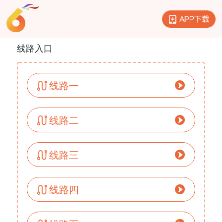
线路入口
线路一
线路二
线路三
线路四