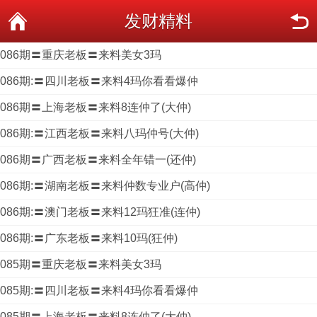
发财精料
086期〓重庆老板〓来料美女3玛
086期:〓四川老板〓来料4玛你看看爆仲
086期〓上海老板〓来料8连仲了(大仲)
086期:〓江西老板〓来料八玛仲号(大仲)
086期〓广西老板〓来料全年错一(还仲)
086期:〓湖南老板〓来料仲数专业户(高仲)
086期:〓澳门老板〓来料12玛狂准(连仲)
086期:〓广东老板〓来料10玛(狂仲)
085期〓重庆老板〓来料美女3玛
085期:〓四川老板〓来料4玛你看看爆仲
085期〓上海老板〓来料8连仲了(大仲)