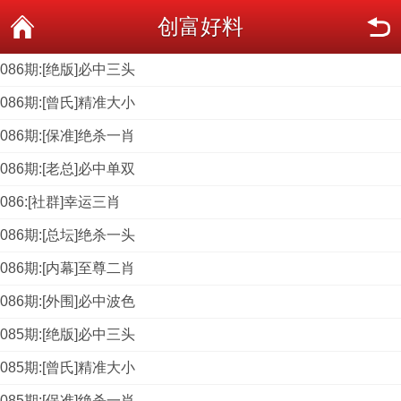
创富好料
086期:[绝版]必中三头
086期:[曾氏]精准大小
086期:[保准]绝杀一肖
086期:[老总]必中单双
086:[社群]幸运三肖
086期:[总坛]绝杀一头
086期:[内幕]至尊二肖
086期:[外围]必中波色
085期:[绝版]必中三头
085期:[曾氏]精准大小
085期:[保准]绝杀一肖