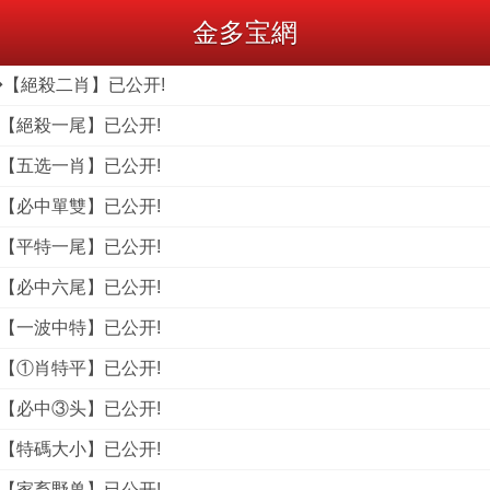
金多宝網
→◆【絕殺二肖】已公开!
◆【絕殺一尾】已公开!
◆【五选一肖】已公开!
◆【必中單雙】已公开!
◆【平特一尾】已公开!
◆【必中六尾】已公开!
◆【一波中特】已公开!
◆【①肖特平】已公开!
◆【必中③头】已公开!
◆【特碼大小】已公开!
◆【家畜野兽】已公开!