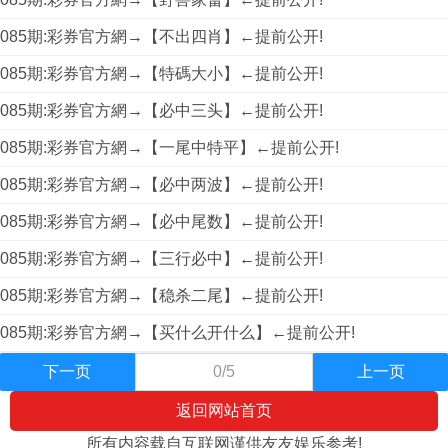
085期:彩券官方網→【不出四肖】←提前公开!
085期:彩券官方網→【特碼大小】←提前公开!
085期:彩券官方網→【必中三头】←提前公开!
085期:彩券官方網→【一尾中特平】←提前公开!
085期:彩券官方網→【必中两波】←提前公开!
085期:彩券官方網→【必中尾数】←提前公开!
085期:彩券官方網→【三行必中】←提前公开!
085期:彩券官方網→【稳杀二尾】←提前公开!
085期:彩券官方網→【买什么开什么】←提前公开!
下一页
0/5
上一页
返回网站首页
所有内容载自互联网谨供友友娱乐参考!