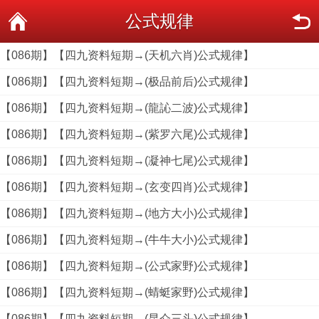
公式规律
【086期】【四九资料短期→(天机六肖)公式规律】
【086期】【四九资料短期→(极品前后)公式规律】
【086期】【四九资料短期→(龍訫二波)公式规律】
【086期】【四九资料短期→(紫罗六尾)公式规律】
【086期】【四九资料短期→(凝神七尾)公式规律】
【086期】【四九资料短期→(玄变四肖)公式规律】
【086期】【四九资料短期→(地方大小)公式规律】
【086期】【四九资料短期→(牛牛大小)公式规律】
【086期】【四九资料短期→(公式家野)公式规律】
【086期】【四九资料短期→(蜻蜓家野)公式规律】
【086期】【四九资料短期→(昆仑三头)公式规律】