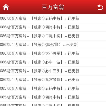
百万富翁
086期:百万富翁→【独家◇五码中特】←已更新
086期:百万富翁→【独家◇四肖中特】←已更新
086期:百万富翁→【独家◇二尾中奖】←已更新
086期:百万富翁→【独家◇镇坛7肖】←已更新
086期:百万富翁→【独家◇大小将军】←已更新
086期:百万富翁→【独家◇必中一波】←已更新
086期:百万富翁→【独家◇必中三头】→已更新
086期:百万富翁→【独家◇九宫禁肖】←已更新
085期:百万富翁→【独家◇五码中特】←已更新
085期:百万富翁→【独家◇四肖中特】←已更新
085期:百万富翁→【独家◇二尾中奖】←已更新