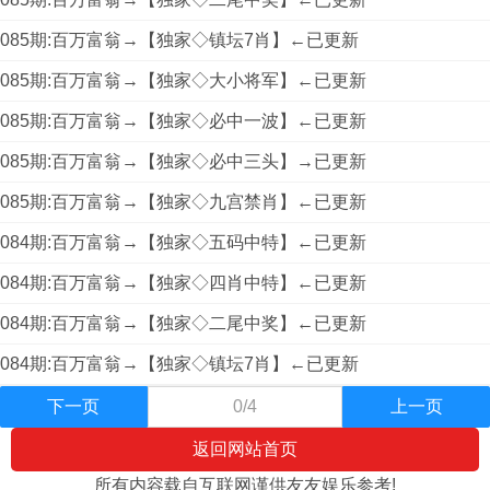
085期:百万富翁→【独家◇镇坛7肖】←已更新
085期:百万富翁→【独家◇大小将军】←已更新
085期:百万富翁→【独家◇必中一波】←已更新
085期:百万富翁→【独家◇必中三头】→已更新
085期:百万富翁→【独家◇九宫禁肖】←已更新
084期:百万富翁→【独家◇五码中特】←已更新
084期:百万富翁→【独家◇四肖中特】←已更新
084期:百万富翁→【独家◇二尾中奖】←已更新
084期:百万富翁→【独家◇镇坛7肖】←已更新
下一页
0/4
上一页
返回网站首页
所有内容载自互联网谨供友友娱乐参考!