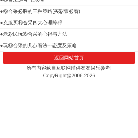
●⑥合采必胜的三种策略(买彩票必看)
●克服买⑥合采四大心理障碍
●老彩民玩⑥合采的心得与方法
●玩⑥合采的几点看法---态度及策略
返回网站首页
所有内容载自互联网谨供友友娱乐参考!
CopyRight@2006-2026