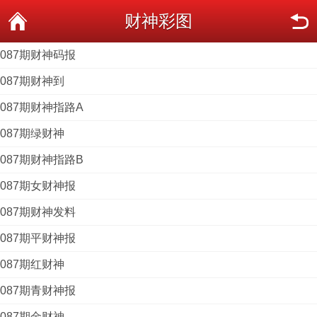
财神彩图
087期财神码报
087期财神到
087期财神指路A
087期绿财神
087期财神指路B
087期女财神报
087期财神发料
087期平财神报
087期红财神
087期青财神报
087期金财神