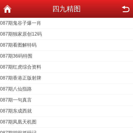
四九精图
087期鬼谷子爆一肖
087期独家原创12码
087期看图解特码
087期36码特围
087期红虎综合资料
087期香港正版射牌
087期八仙指路
087期一句真言
087期东成西就
087期凤凰天机图
087期胡巴抓码记