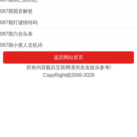
087期观音解签
087期灯谜猜特码
087期六合头条
087期小黄人玄机诗
返回网站首页
所有内容载自互联网谨供友友娱乐参考!
CopyRight@2006-2026