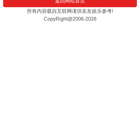
返回网站首页
所有内容载自互联网谨供友友娱乐参考!
CopyRight@2006-2026