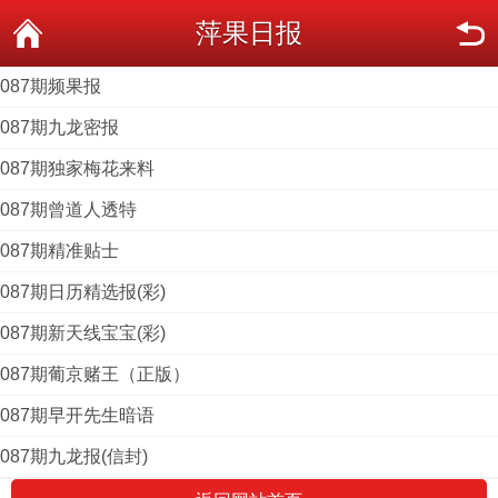
萍果日报
087期频果报
087期九龙密报
087期独家梅花来料
087期曾道人透特
087期精准贴士
087期日历精选报(彩)
087期新天线宝宝(彩)
087期葡京赌王（正版）
087期早开先生暗语
087期九龙报(信封)