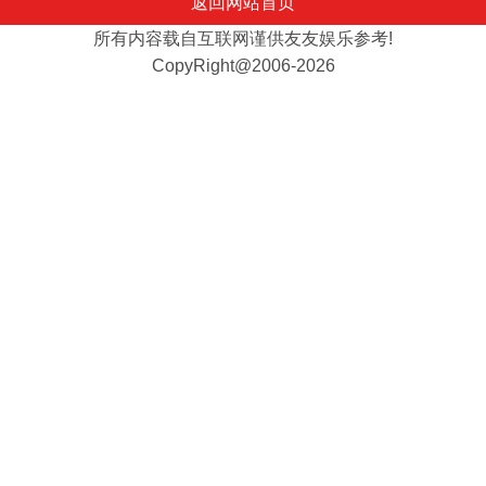
返回网站首页
所有内容载自互联网谨供友友娱乐参考!
CopyRight@2006-2026