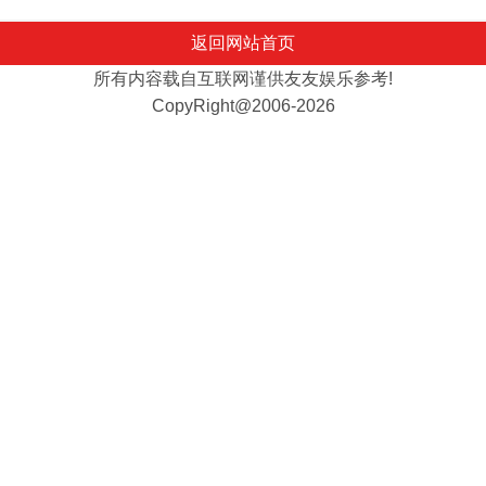
返回网站首页
所有内容载自互联网谨供友友娱乐参考!
CopyRight@2006-2026