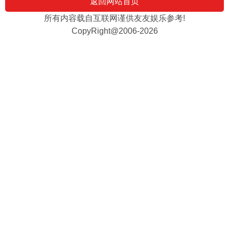
返回网站首页
所有内容载自互联网谨供友友娱乐参考!
CopyRight@2006-2026