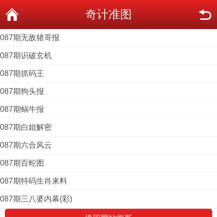
奇计准图
087期无敌猪哥报
087期识破玄机
087期抓码王
087期狗头报
087期蜗牛报
087期白姐解密
087期六合风云
087期百蛇图
087期特码生肖来料
087期三八婆内幕(彩)