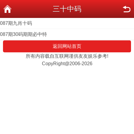
三十中码
087期九肖十码
087期30码期期必中特
返回网站首页
所有内容载自互联网谨供友友娱乐参考!
CopyRight@2006-2026