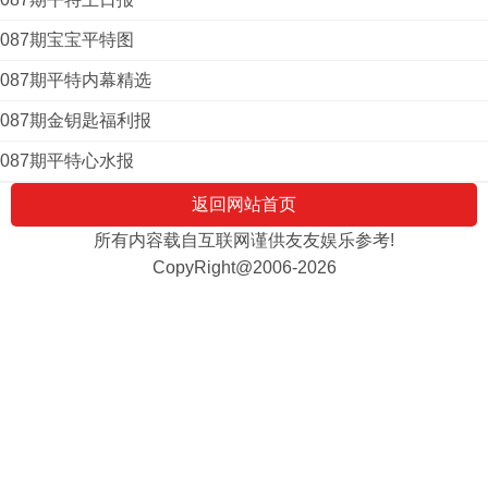
087期宝宝平特图
087期平特内幕精选
087期金钥匙福利报
087期平特心水报
返回网站首页
所有内容载自互联网谨供友友娱乐参考!
CopyRight@2006-2026