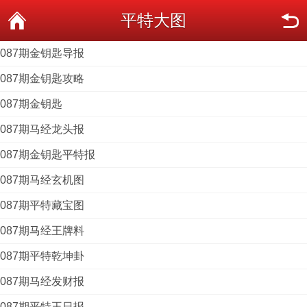
平特大图
087期金钥匙导报
087期金钥匙攻略
087期金钥匙
087期马经龙头报
087期金钥匙平特报
087期马经玄机图
087期平特藏宝图
087期马经王牌料
087期平特乾坤卦
087期马经发财报
087期平特王日报