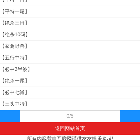
料【平特一尾】
料【绝杀三肖】
料【绝杀10码】
料【家禽野兽】
料【五行中特】
料【必中3半波】
料【绝杀一尾】
料【必中七肖】
料【三头中特】
0/5
返回网站首页
所有内容载自互联网谨供友友娱乐参考!