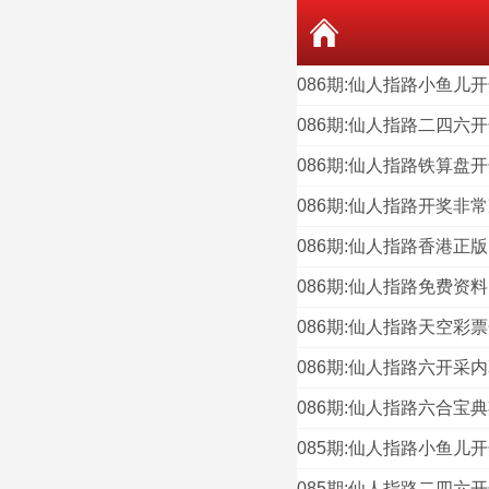
086期:仙人指路小鱼儿
086期:仙人指路二四六
086期:仙人指路铁算盘
086期:仙人指路开奖非
086期:仙人指路香港正
086期:仙人指路免费资
086期:仙人指路天空彩
086期:仙人指路六开采
086期:仙人指路六合宝
085期:仙人指路小鱼儿
085期:仙人指路二四六