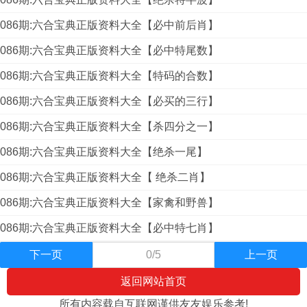
086期:六合宝典正版资料大全【必中前后肖】
086期:六合宝典正版资料大全【必中特尾数】
086期:六合宝典正版资料大全【特码的合数】
086期:六合宝典正版资料大全【必买的三行】
086期:六合宝典正版资料大全【杀四分之一】
086期:六合宝典正版资料大全【绝杀一尾】
086期:六合宝典正版资料大全【 绝杀二肖】
086期:六合宝典正版资料大全【家禽和野兽】
086期:六合宝典正版资料大全【必中特七肖】
下一页
0/5
上一页
返回网站首页
所有内容载自互联网谨供友友娱乐参考!