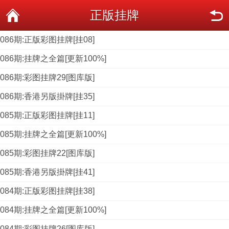
正版挂牌
086期:正版彩图挂牌[挂08]
086期:挂牌之全篇[更新100%]
086期:彩图挂牌29[图库版]
086期:香港另版掛牌[挂35]
085期:正版彩图挂牌[挂11]
085期:挂牌之全篇[更新100%]
085期:彩图挂牌22[图库版]
085期:香港另版掛牌[挂41]
084期:正版彩图挂牌[挂38]
084期:挂牌之全篇[更新100%]
084期:彩图挂牌26[图库版]