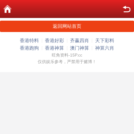
返回网站首页
香港特料
香港好彩
齐赢四肖
天下彩料
香港跑狗
香港神算
澳门神算
神算六肖
旺角资料-15P.cc
仅供娱乐参考，严禁用于赌博！