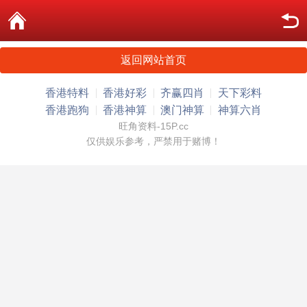
返回网站首页
香港特料
香港好彩
齐赢四肖
天下彩料
香港跑狗
香港神算
澳门神算
神算六肖
旺角资料-15P.cc
仅供娱乐参考，严禁用于赌博！