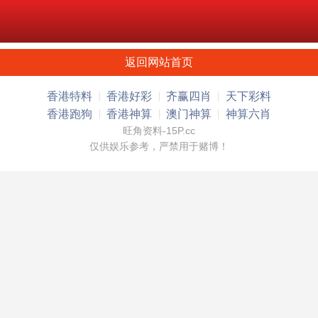
返回网站首页
香港特料
香港好彩
齐赢四肖
天下彩料
香港跑狗
香港神算
澳门神算
神算六肖
旺角资料-15P.cc
仅供娱乐参考，严禁用于赌博！