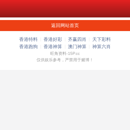
返回网站首页
香港特料
香港好彩
齐赢四肖
天下彩料
香港跑狗
香港神算
澳门神算
神算六肖
旺角资料-15P.cc
仅供娱乐参考，严禁用于赌博！