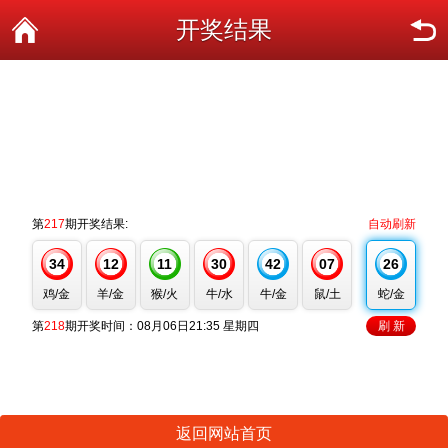
开奖结果
返回网站首页