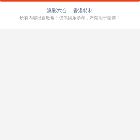
澳彩六合
香港特料
所有内容出自旺角！仅供娱乐参考，严禁用于赌博！