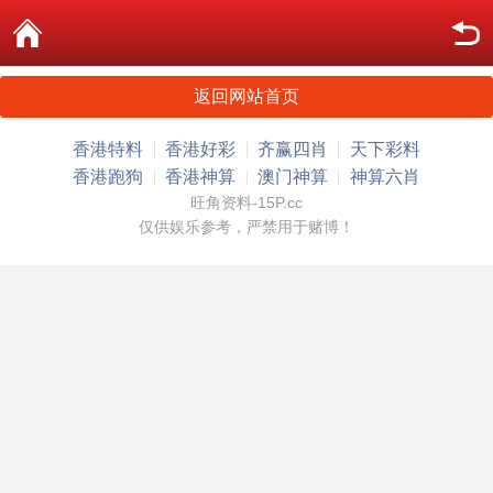
返回网站首页
香港特料
香港好彩
齐赢四肖
天下彩料
香港跑狗
香港神算
澳门神算
神算六肖
旺角资料-15P.cc
仅供娱乐参考，严禁用于赌博！