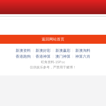
返回网站首页
新澳资料
新澳好彩
新澳赢彩
新澳淘料
香港跑狗
香港神算
澳门神算
神算六肖
旺角资料-15P.cc
仅供娱乐参考，严禁用于赌博！