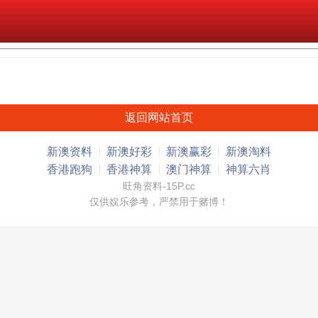
返回网站首页
新澳资料
新澳好彩
新澳赢彩
新澳淘料
香港跑狗
香港神算
澳门神算
神算六肖
旺角资料-15P.cc
仅供娱乐参考，严禁用于赌博！