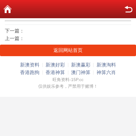
下一篇：
上一篇：
返回网站首页
新澳资料
新澳好彩
新澳赢彩
新澳淘料
香港跑狗
香港神算
澳门神算
神算六肖
旺角资料-15P.cc
仅供娱乐参考，严禁用于赌博！