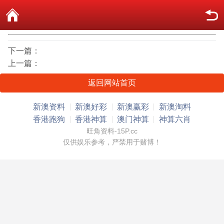
下一篇：
上一篇：
返回网站首页
新澳资料
新澳好彩
新澳赢彩
新澳淘料
香港跑狗
香港神算
澳门神算
神算六肖
旺角资料-15P.cc
仅供娱乐参考，严禁用于赌博！