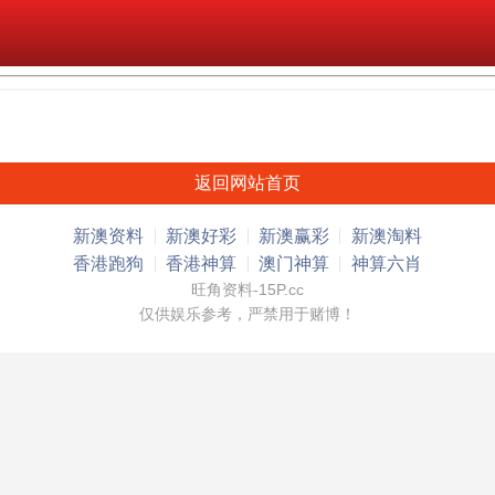
返回网站首页
新澳资料
新澳好彩
新澳赢彩
新澳淘料
香港跑狗
香港神算
澳门神算
神算六肖
旺角资料-15P.cc
仅供娱乐参考，严禁用于赌博！