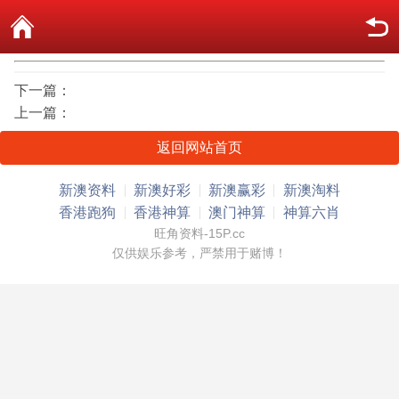
下一篇：
上一篇：
返回网站首页
新澳资料
新澳好彩
新澳赢彩
新澳淘料
香港跑狗
香港神算
澳门神算
神算六肖
旺角资料-15P.cc
仅供娱乐参考，严禁用于赌博！